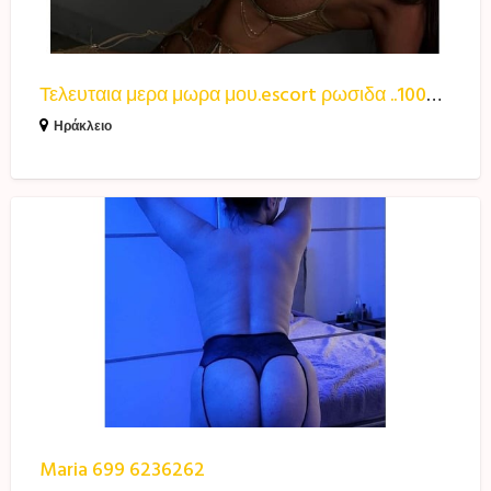
φωτο
69
Τελευταια μερα μωρα μου.escort ρωσιδα ..100% 6937384814λιθινες φωτο 69
Ηράκλειο
Maria
699
6236262
Maria 699 6236262