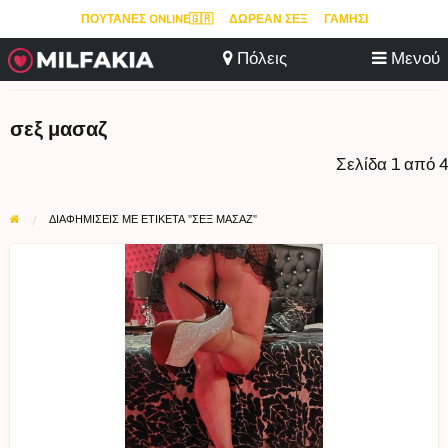
ΠΟΥΤΆΝΕΣ ONLINE🇬🇷
ΔΩΡΕΆΝ ΣΕΞ
ΓΑΜΉΣΙ
σεξ μασαζ
Σελίδα 1 από 4
ΔΙΑΦΗΜΊΣΕΙΣ ΜΕ ΕΤΙΚΈΤΑ "ΣΕΞ ΜΑΣΑΖ"
.ΚΑΤΙΑ
ΚΑΥΛΙΆΡΑ
ΕΛΛΙΝΙΔΑ
massage
HAPPY
END