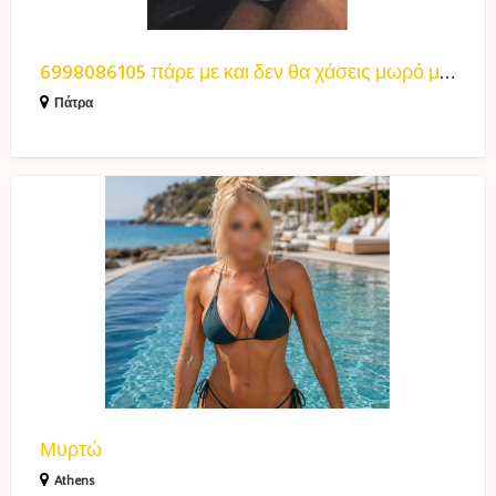
μωρό
μου
6998086105 πάρε με και δεν θα χάσεις μωρό μου
Πάτρα
Μυρτώ
Μυρτώ
Athens