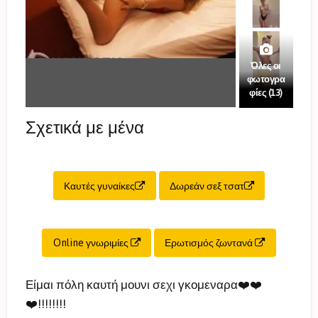
Όλες οι
φωτογρα
φίες (13)
Σχετικά με μένα
Καυτές γυναίκες
Δωρεάν σεξ τσατ
Online γνωριμίες
Ερωτισμός ζωντανά
Είμαι πόλη καυτή μουνι σεχι γκομεναρα❤️❤️
❤️!!!!!!!!