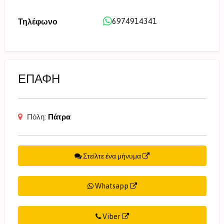
6974914341
Τηλέφωνο
ΕΠΑΦΗ
Πόλη:
Πάτρα
Στείλτε ένα μήνυμα
Whatsapp
Viber