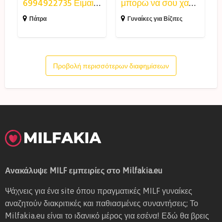
6994922735 Ειμαι η καλύτερη κοπέλα για να περάσεις σούπερ χαλαρά
μπορώ να σου χαρίσω γλυκιές στιγμές. (από τις 3 το μεσημέρι έως και μετά τ…
7
σ
έ
3
ο
Πάτρα
Γυναίκες για Βίζιτες
ν
5
υ
η
Ε
χ
ι
α
μ
ρ
Προβολή περισσότερων διαφημίσεων
α
ί
ι
σ
η
ω
κ
γ
α
λ
λ
υ
ύ
κ
τ
ι
Ανακάλυψε MILF εμπειρίες στο Milfakia.eu
ε
έ
ρ
ς
Ψάχνεις για ένα site όπου πραγματικές MILF γυναίκες
η
σ
αναζητούν διακριτικές και παθιασμένες συναντήσεις; Το
κ
τ
Milfakia.eu είναι το ιδανικό μέρος για εσένα! Εδώ θα βρεις