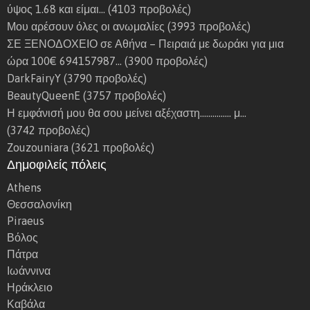
σ
σ
ύψος 1.68 και είμαι…
(4103 προβολές)
ο
η
Μου αρέσουν όλες οι ανωμαλίες
(3993 προβολές)
ύ
μ
ΣΕ ΞΕΝΟΔΟΧΕΙΟ σε Αθήνα – Πειραιά με δωράκι για μια
π
έ
ώρα 100€ 694157987…
(3900 προβολές)
ε
ρ
DarkFairyY
(3790 προβολές)
ρ
ι
BeautyQueenE
(3757 προβολές)
χ
έ
Η εμφάνισή μου θα σου μείνει αξέχαστη…………… μ…
α
ω
(3742 προβολές)
λ
ς
Zouzouniara
(3621 προβολές)
α
κ
Δημοφιλείς πόλεις
ρ
α
Athens
ά
ι
Θεσσαλονίκη
μ
Piraeus
ε
Βόλος
τ
Πάτρα
ά
Ιωάννινα
τ
Ηράκλειο
…
Καβάλα