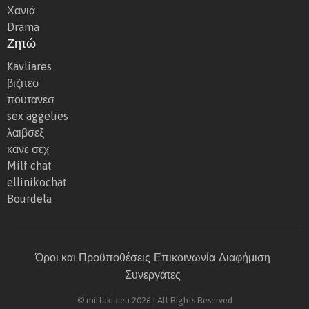
Χανιά
Drama
Ζητώ
Kavliares
βιζιτεσ
πουτανεσ
sex aggelies
λαιβσεξ
κανε σεχ
Milf chat
ellinikochat
Bourdela
Όροι και Προϋποθέσεις
Επικοινωνία
Διαφήμιση
Συνεργάτες
© milfakia.eu 2026 | All Rights Reserved