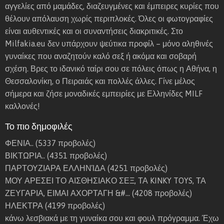
ο
ι
αγγελίες από μαμάδες, διαζευγμένες και έμπειρες κυρίες που
π
γ
θέλουν απόλαυση χωρίς περιπλοκές. Όλες οι φωτογραφίες
έ
μ
είναι αυθεντικές και οι συναντήσεις διακριτικές. Στο
λ
έ
Milfakia.eu δεν υπάρχουν ψεύτικα προφίλ – μόνο αληθινές
α
ς
γυναίκες που αναζητούν καλό σεξ ή ακόμα και σοβαρή
γ
.
σχέση. Βρες το ιδανικό ταίρι σου σε πόλεις όπως η Αθήνα, η
ι
(
Θεσσαλονίκη, ο Πειραιάς και πολλές άλλες. Γίνε μέλος
α
α
σήμερα και ζήσε μοναδικές εμπειρίες με Ελληνίδες MILF
ν
π
καλλονές!
α
ό
Το πιο δημοφιλές
π
τ
ε
ι
ΦΕΝΙΑ..
(5337 προβολές)
ρ
ς
ΒΙΚΤΩΡΙΑ..
(4351 προβολές)
ά
3
ΠΑΡΤΟΥΖΙΑΡΑ ΕΛΛΗΝΊΔΑ
(4251 προβολές)
σ
τ
ΜΟΥ ΑΡΕΣΕΙ ΤΟ ΑΙΣΘΗΣΙΑΚΟ ΣΕΞ, ΤΑ KINKY TOYS, ΤΑ
ε
ο
ΖΕΥΓΑΡΙΑ, ΕΙΜΑΙ ΑΧΟΡΤΑΓΗ &#…
(4208 προβολές)
ι
μ
ΗΛΕΚΤΡΑ
(4199 προβολές)
ς
ε
κάνω λεσβιακά με τη γυναίκα σου και φουλ πρόγραμμα. Έχω