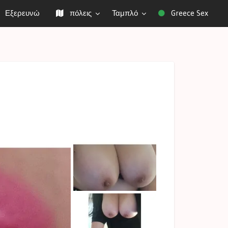
Εξερευνώ
πόλεις
Ταμπλό
Greece Sex