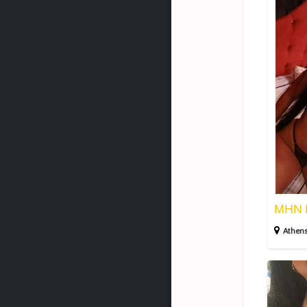
Μ
Η
Ν
Π
Ε
Ρ
Ι
Μ
Athen
Ε
Ν
Ε
Ι
Σ