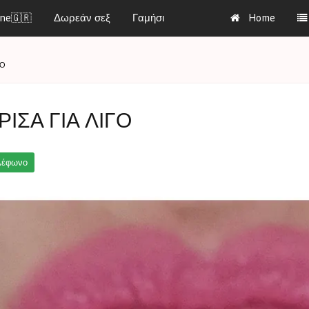
ine🇬🇷
Δωρεάν σεξ
Γαμήσι
Home
ΓΟ
ΡΙΣΑ ΓΙΑ ΛΙΓΟ
λέφωνο