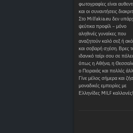
λ
φωτογραφίες είναι αυθεντ
η
και οι συναντήσεις διακριτ
ν
Στο Milfakia.eu δεν υπάρ
ί
ψεύτικα προφίλ – μόνο
δ
αληθινές γυναίκες που
α
αναζητούν καλό σεξ ή ακ
μ
και σοβαρή σχέση. Βρες τ
ε
ιδανικό ταίρι σου σε πόλε
φ
όπως η Αθήνα, η Θεσσαλο
υ
ο Πειραιάς και πολλές άλλ
σ
Γίνε μέλος σήμερα και ζή
ι
μοναδικές εμπειρίες με
κ
Ελληνίδες MILF καλλονές
ά
χ
ο
ρ
τ