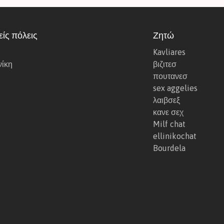
ι
χ
ω
ίς πόλεις
Ζητώ
ς
Kavliares
φ
ίκη
βιζιτεσ
ρ
πουτανεσ
α
sex aggelies
γ
λαιβσεξ
μ
κανε σεχ
ο
Milf chat
υ
ellinikochat
ς
Bourdela