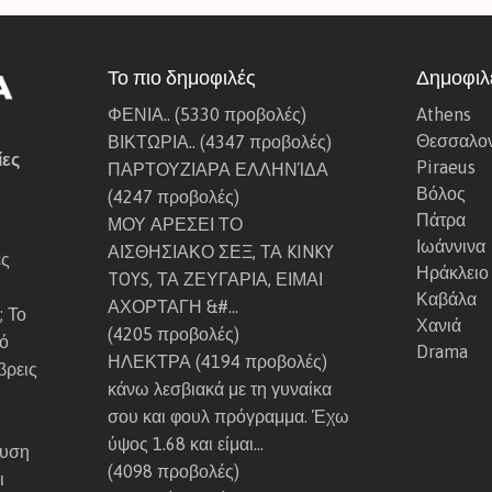
c
ε
Η
o
γ
ρ
r
ά
Το πιο δημοφιλές
Δημοφιλε
ά
t
λ
κ
ΦΕΝΙΑ..
(5330 προβολές)
Athens
π
η
λ
Θεσσαλον
ΒΙΚΤΩΡΙΑ..
(4347 προβολές)
ο
Κ
ε
ίες
Piraeus
ΠΑΡΤΟΥΖΙΑΡΑ ΕΛΛΗΝΊΔΑ
υ
α
ι
Βόλος
(4247 προβολές)
τ
ύ
ο
Πάτρα
ΜΟΥ ΑΡΕΣΕΙ ΤΟ
ώ
λ
Ιωάννινα
ΑΙΣΘΗΣΙΑΚΟ ΣΕΞ, ΤΑ KINKY
ρ
α
ες
Ηράκλειο
TOYS, ΤΑ ΖΕΥΓΑΡΙΑ, ΕΙΜΑΙ
α
Α
Καβάλα
ΑΧΟΡΤΑΓΗ &#…
δ
π
; Το
Χανιά
(4205 προβολές)
ο
ί
κό
Drama
ΗΛΕΚΤΡΑ
(4194 προβολές)
υ
σ
βρεις
κάνω λεσβιακά με τη γυναίκα
λ
τ
σου και φουλ πρόγραμμα. Έχω
ε
ε
ύψος 1.68 και είμαι…
ύ
υ
αυση
(4098 προβολές)
ω
τ
ι