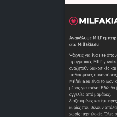
0
7
0
9
9
3
Ανακάλυψε MILF εμπειρ
Ν
στο Milfakia.eu
ι
κ
Ψάχνεις για ένα site όπου
ο
πραγματικές MILF γυναίκ
λ
αναζητούν διακριτικές και
έ
παθιασμένες συναντήσεις
τ
Milfakia.eu είναι το ιδανι
τ
μέρος για εσένα! Εδώ θα 
α
αγγελίες από μαμάδες,
διαζευγμένες και έμπειρες
Ε
κυρίες που θέλουν απόλ
λ
χωρίς περιπλοκές. Όλες ο