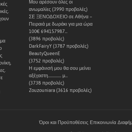
Μου αρέσουν όλες οι
μ
ο
ικές
ανωμαλίες
(3990 προβολές)
ό
γ
ικές.
ΣΕ ΞΕΝΟΔΟΧΕΙΟ σε Αθήνα –
ν
α
χουν
Πειραιά με δωράκι για μια ώρα
η
μ
100€ 694157987…
μ
ή
(3896 προβολές)
ο
σ
όμα
DarkFairyY
(3787 προβολές)
υ
ι
ο
BeautyQueenE
.
Μ
ις
(3752 προβολές)
ο
νίκη,
Η εμφάνισή μου θα σου μείνει
υ
ες.
αξέχαστη…………… μ…
α
σε
(3738 προβολές)
ρ
Zouzouniara
(3616 προβολές)
έ
!
σ
ε
ι
π
Όροι και Προϋποθέσεις
Επικοινωνία
Διαφή
ο