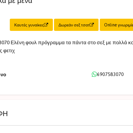
κά με μένα
Καυτές γυναίκες
Δωρεάν σεξ τσατ
Online γνωριμί
3070 Ελένη φουλ πρόγραμμα τα πάντα στο σεξ με πολλά κ
ς φετιχ
6907583070
ωνο
ΦΗ