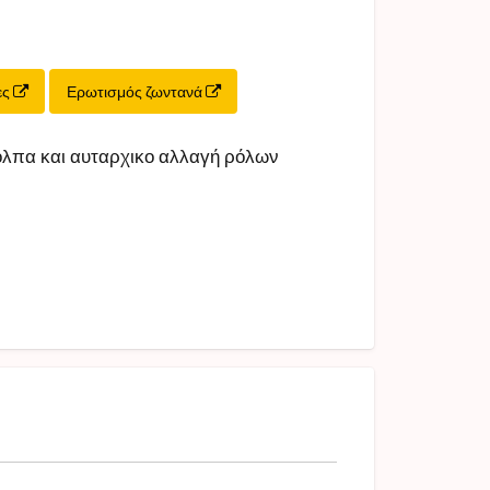
ες
Ερωτισμός ζωντανά
ολπα και αυταρχικο αλλαγή ρόλων