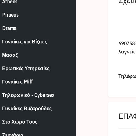
Σχετι
Athens
Piraeus
Drama
Γυναίκες για Βίζιτες
690758
λαγνείε
Μασάζ
Ερωτικές Υπηρεσίες
Τηλέφ
Γυναίκες Milf
Τηλεφωνικό - Cybersex
Γυναίκες Βυζαρούδες
ΕΠΑ
Στο Χώρο Τους
Ζευγάρια