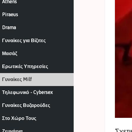
Athens
Piraeus
Drama
Γυναίκες για Βίζιτες
Μασάζ
Ερωτικές Υπηρεσίες
Γυναίκες Milf
Τηλεφωνικό - Cybersex
Γυναίκες Βυζαρούδες
Στο Χώρο Τους
Σχετι
Ζευγάρια