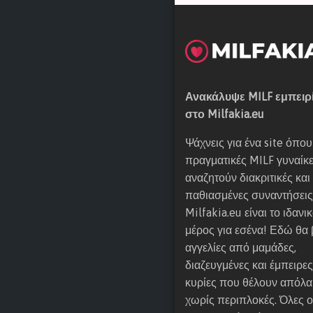
)
Υ
Ε
Λ
Ε
Ν
Ανακάλυψε MILF εμπειρ
Α
στο Milfakia.eu
(
π
Ψάχνεις για ένα site όπου
ρ
πραγματικές MILF γυναίκ
α
αναζητούν διακριτικές και
γ
παθιασμένες συναντήσεις
μ
Milfakia.eu είναι το ιδανι
α
μέρος για εσένα! Εδώ θα 
τ
αγγελίες από μαμάδες,
ι
διαζευγμένες και έμπειρες
κ
κυρίες που θέλουν απόλ
η
χωρίς περιπλοκές. Όλες ο