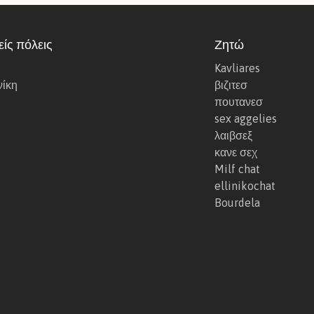
ι
ρ
ίς πόλεις
Ζητώ
ί
Kavliares
κ
ίκη
βιζιτεσ
α
πουτανεσ
σ
sex aggelies
ο
λαιβσεξ
υ
κανε σεχ
σ
Milf chat
τ
ellinikochat
η
Bourdela
ν
Α
θ
ή
ν
α