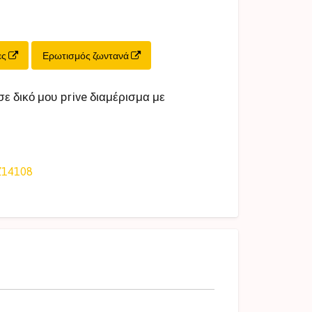
ες
Ερωτισμός ζωντανά
σε δικό μου prive διαμέρισμα με
Z14108