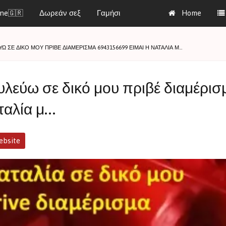
ine🇬🇷
Δωρεάν σεξ
Γαμήσι
Home
Ω ΣΕ ΔΙΚΌ ΜΟΥ ΠΡΙΒΈ ΔΙΑΜΈΡΙΣΜΑ 6943156699 ΕΊΜΑΙ Η ΝΑΤΑΛΊΑ Μ…
λεύω σε δικό μου πριβέ διαμέρισμ
ταλία μ…
bsite