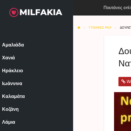
Πουτάνες onl
ΓΥΝΑΊΚΕΣ MILF
ΔΟΥΛΕΎ
Αμαλιάδα
Δου
Χανιά
Να
Ηράκλειο
We
Ιωάννινα
Καλαμάτα
Κοζάνη
Λάμια