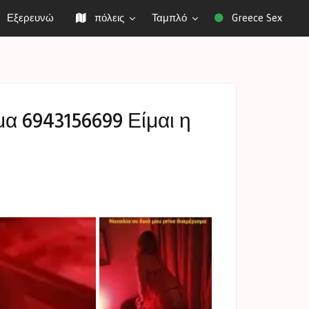
Εξερευνώ
πόλεις
Ταμπλό
Greece Sex
α 6943156699 Είμαι η