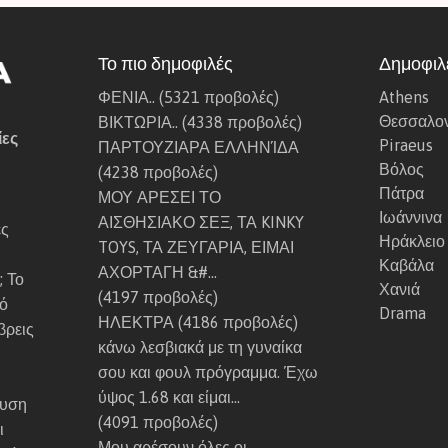
1
Ε
7
λ
Το πιο δημοφιλές
Δημοφιλε
7
α
ΦΕΝΙΑ..
(5321 προβολές)
Athens
ν
Θεσσαλον
ΒΙΚΤΩΡΙΑ..
(4338 προβολές)
α
ίες
Piraeus
ΠΑΡΤΟΥΖΙΑΡΑ ΕΛΛΗΝΊΔΑ
δ
Βόλος
(4238 προβολές)
ι
Πάτρα
ΜΟΥ ΑΡΕΣΕΙ ΤΟ
α
Ιωάννινα
ΑΙΣΘΗΣΙΑΚΟ ΣΕΞ, ΤΑ KINKY
λ
ες
Ηράκλειο
TOYS, ΤΑ ΖΕΥΓΑΡΙΑ, ΕΙΜΑΙ
ε
Καβάλα
ΑΧΟΡΤΑΓΗ &#…
ξ
; Το
Χανιά
(4197 προβολές)
ε
κό
Drama
ΗΛΕΚΤΡΑ
(4186 προβολές)
ι
βρεις
κάνω λεσβιακά με τη γυναίκα
ς
σου και φουλ πρόγραμμα. Έχω
ρ
ύψος 1.68 και είμαι…
ω
αυση
(4091 προβολές)
σ
ι
Μου αρέσουν όλες οι