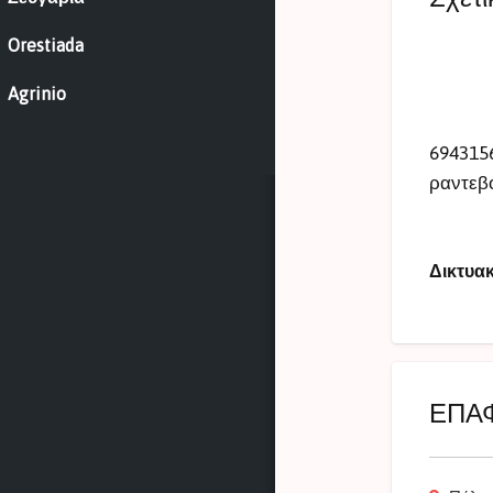
Orestiada
Agrinio
6943156
ραντεβο
Δικτυα
ΕΠΑ