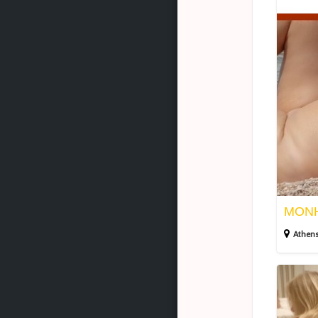
Μ
Ο
Ν
Η
Κ
Α
Ι
Λ
Athen
Α
Γ
Ν
Α
Μ