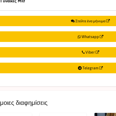
:
Γυναίκες Milf
Στείλτε ένα μήνυμα
Whatsapp
Viber
Telegram
οιες διαφημίσεις