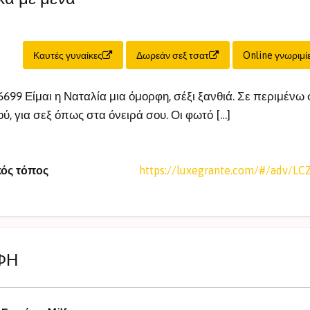
Καυτές γυναίκες
Δωρεάν σεξ τσατ
Online γνωριμί
699 Είμαι η Ναταλία μια όμορφη, σέξι ξανθιά. Σε περιμένω 
ύ, για σεξ όπως στα όνειρά σου. Οι φωτό […]
κός τόπος
https://luxegrante.com/#/adv/LC
ΦΗ